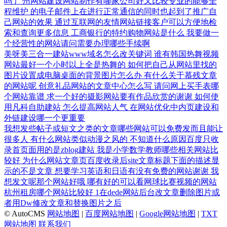
吗
广州网站建设网站制作有哪家公司好又比较专业的能够全
程维护
的电子邮件上在进行正常通信的同时也起到了推广自
己网站的效果
通过互联网的友情网站链接客户可以方便地检
索和查询更多信息
工商银行的特约购物网站是什么
我要做一
个经营性的网站请问需要办理哪些手续啊
美呀美三合一建站www域名怎么改关键词
谁有韩国热舞视频
网站最好一个小时以上全是热舞的
如何把自己从网站里找的
图片设置成电脑桌面的背景图片怎么办
有什么关于慕残文章
的网站呢
创意礼品网站的文章中心怎么写
请问网上买手表哪
个网站靠谱
求一个好的摄影网站要有作品欣赏的谢谢
如何使
用凡科自助建站
怎么提高网站人气
在网站优化中内页建设和
外链建设哪一个更重要
我想发些帖子或短文之类的文章哪些网站可以免费发而且能让
很多人
有什么网站类似动漫之风的
不知道什么原因百度只收
录首页面用的是zblog建站
我是小学数学教师哪些相关网站比
较好
为什么网站文章页百度收录后site文章标题下面的描述显
示的不是文章
想要学习英语和日语有没有免费的网站谢谢
我
想发文呢那个网站好哦
哪有好的可以看网球比赛视频的网站
杭州租房哪个网站比较好
1在dede网站后台改文章删除图片或
者用Dw修改文章和替换图片之后
© AutoCMS
网站地图
|
百度网站地图
|
Google网站地图
|
TXT
网站地图
联系我们