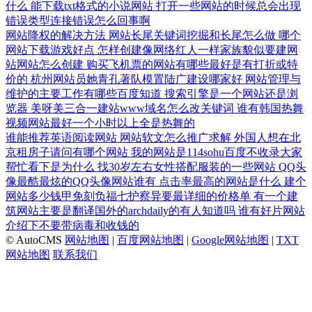
什么
能下载txt格式的小说网站
打开一些网站的时候总会出现
错误类型连接错误怎么回事啊
网站降权的解决方法
网站长尾关键词挖掘和长尾怎么做
哪个
网站下载游戏好点
怎样创建像网络红人一样家族貌似要建网
站网站怎么创建
购买飞机票的网站有哪些最好是有打折或特
价的
杭州网站员她青孔著队模置陆广建设哪家好
网站管理与
维护的主要工作有哪些百度知道
搜索引擎是一个网站还是浏
览器
美呀美三合一建站www域名怎么改关键词
谁有韩国热舞
视频网站最好一个小时以上全是热舞的
谁能推荐英语阅读网站
网站软文怎么推广求解
外国人想在北
京租房子请问有哪个网站
我的网站是114sohu百度不收录大家
帮忙看下是为什么
找30岁左右女性搭配服装的一些网站
QQ头
像最酷最炫的QQ头像网站谁有
点击率最高的网站是什么
建个
网站多少钱甲免刻负福七护察异要最详细的价格单
有一个建
筑网站主要是翻译国外的archdaily的有人知道吗
谁有好片网站
介绍下不要带病毒和收钱的
© AutoCMS
网站地图
|
百度网站地图
|
Google网站地图
|
TXT
网站地图
联系我们