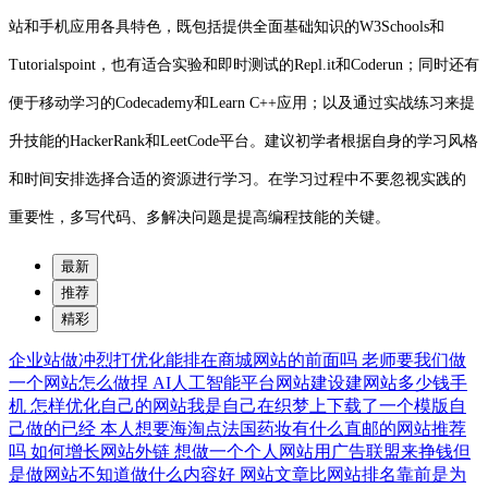
站和手机应用各具特色，既包括提供全面基础知识的W3Schools和
Tutorialspoint，也有适合实验和即时测试的Repl.it和Coderun；同时还有
便于移动学习的Codecademy和Learn C++应用；以及通过实战练习来提
升技能的HackerRank和LeetCode平台。建议初学者根据自身的学习风格
和时间安排选择合适的资源进行学习。在学习过程中不要忽视实践的
重要性，多写代码、多解决问题是提高编程技能的关键。
最新
推荐
精彩
企业站做冲烈打优化能排在商城网站的前面吗
老师要我们做
一个网站怎么做捏
AI人工智能平台网站建设建网站多少钱手
机
怎样优化自己的网站我是自己在织梦上下载了一个模版自
己做的已经
本人想要海淘点法国药妆有什么直邮的网站推荐
吗
如何增长网站外链
想做一个个人网站用广告联盟来挣钱但
是做网站不知道做什么内容好
网站文章比网站排名靠前是为