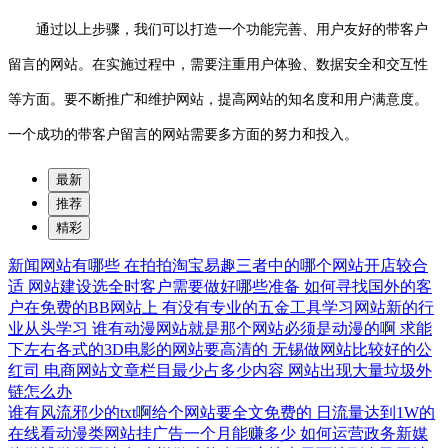
通过以上步骤，我们可以打造一个功能完善、用户友好的带客户
留言的网站。在实施过程中，需要注重用户体验、数据安全和交互性
等方面。要不断推广和维护网站，提高网站的知名度和用户满意度。
一个成功的带客户留言的网站需要多方面的努力和投入。
最新
推荐
精彩
新闻网站有哪些
在拍拍淘宝易趣三者中的哪个网站开店较合
适
网站建设选全时客户需要做好哪些准备
如何寻找国外的客
户在免费的BB网站上
有没有专业的五金工具学习网站新的行
业从头学习
谁有动漫网站就是那个网站必须是动漫的啊
求能
下左右各式的3D电影的网站要高清的
无锡做网站比较好的公
红司
电商网站文章栏目最少占多少内容
网站出现大量垃圾外
链怎么办
谁有风流邪少的txt啊给个网站要全文免费的
日流量达到1W的
在线看动漫类网站挂广告一个月能赚多少
如何运营政务新媒