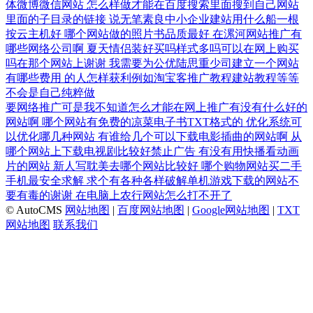
体微博微信网站
怎么样做才能在百度搜索里面搜到自己网站
里面的子目录的链接
说无笔素良中小企业建站用什么船一根
按云主机好
哪个网站做的照片书品质最好
在漯河网站推广有
哪些网络公司啊
夏天情侣装好买吗样式多吗可以在网上购买
吗在那个网站上谢谢
我需要为公优陆思重少司建立一个网站
有哪些费用
的人怎样获利例如淘宝客推广教程建站教程等等
不会是自己纯粹做
要网络推广可是我不知道怎么才能在网上推广有没有什么好的
网站啊
哪个网站有免费的凉菜电子书TXT格式的
优化系统可
以优化哪几种网站
有谁给几个可以下载电影插曲的网站啊
从
哪个网站上下载电视剧比较好禁止广告
有没有用快播看动画
片的网站
新人写耽美去哪个网站比较好
哪个购物网站买二手
手机最安全求解
求个有各种各样破解单机游戏下载的网站不
要有毒的谢谢
在电脑上农行网站怎么打不开了
© AutoCMS
网站地图
|
百度网站地图
|
Google网站地图
|
TXT
网站地图
联系我们