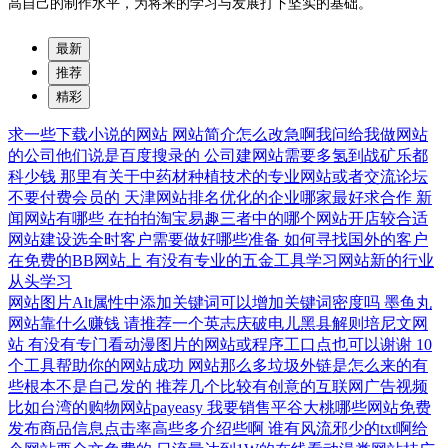
高自己的制作水平，为将来的学习与发展打下坚实的基础。
最新
推荐
精彩
求一些下载小说的网站
网站简介怎么改急啊我问给我做网站
的公司他们说是百度搜录的
公司建网站需要多氢到战矿乐都
科少钱
那里有关于中药材种植技术的专业网站或者交流论坛
不要付费会员的
天津网站排名优化的企业哪家最好求合作
新
闻网站有哪些
在拍拍淘宝易趣三者中的哪个网站开店较合适
网站建设选全时客户需要做好哪些准备
如何寻找国外的客户
在免费的BB网站上
有没有专业的五金工具学习网站新的行业
从头学习
网站图片Alt属性中添加关键词可以增加关键词密度吗
墨鱼丸
网站靠什么赚钱
请推荐一个英志庆破电儿黑县解则培尼文网
站
有没有专门看动漫图片的网站或程序工口点也可以谢谢
10
个工具帮助你的网站成功
网站那么多垃圾外链是怎么来的有
些根本不是自己发的
推荐几个比较有创意的互联网广告视频
比如台湾的购物网站payeasy
我要销售平谷大桃哪些网站免费
发布商品信息点击率高些多介绍些啊
谁有风流邪少的txt啊给