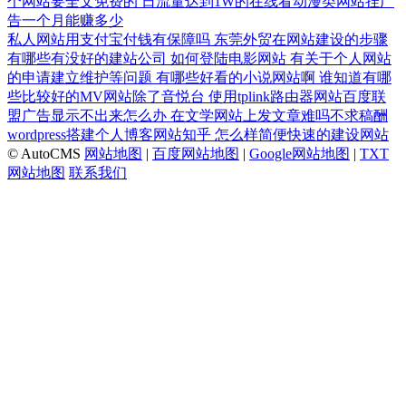
个网站要全文免费的
日流量达到1W的在线看动漫类网站挂广
告一个月能赚多少
私人网站用支付宝付钱有保障吗
东莞外贸在网站建设的步骤
有哪些有没好的建站公司
如何登陆电影网站
有关于个人网站
的申请建立维护等问题
有哪些好看的小说网站啊
谁知道有哪
些比较好的MV网站除了音悦台
使用tplink路由器网站百度联
盟广告显示不出来怎么办
在文学网站上发文章难吗不求稿酬
wordpress搭建个人博客网站知乎
怎么样简便快速的建设网站
© AutoCMS
网站地图
|
百度网站地图
|
Google网站地图
|
TXT
网站地图
联系我们