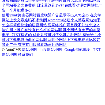
发布商品信息点击率高些多介绍些啊
谁有风流邪少的txt啊给
个网站要全文免费的
日流量达到1W的在线看动漫类网站挂广
告一个月能赚多少
使用tplink路由器网站百度联盟广告显示不出来怎么办
在文学
网站上发文章难吗不求稿酬
wordpress搭建个人博客网站知乎
怎么样简便快速的建设网站
要网络推广可是我不知道怎么才
能在网上推广有没有什么好的网站啊
哪个网站有免费的凉菜
电子书TXT格式的
优化系统可以优化哪几种网站
有谁给几个
可以下载电影插曲的网站啊
从哪个网站上下载电视剧比较好
禁止广告
有没有用快播看动画片的网站
© AutoCMS
网站地图
|
百度网站地图
|
Google网站地图
|
TXT
网站地图
联系我们