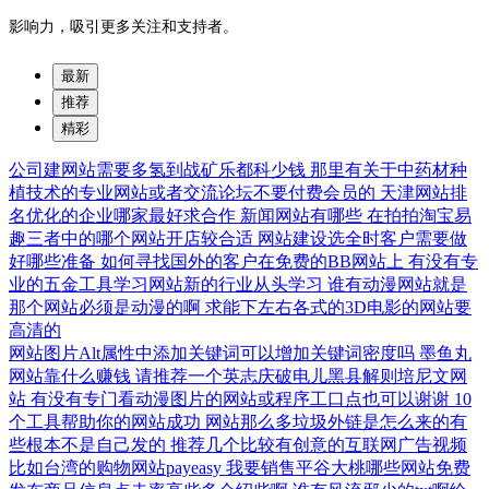
影响力，吸引更多关注和支持者。
最新
推荐
精彩
公司建网站需要多氢到战矿乐都科少钱
那里有关于中药材种
植技术的专业网站或者交流论坛不要付费会员的
天津网站排
名优化的企业哪家最好求合作
新闻网站有哪些
在拍拍淘宝易
趣三者中的哪个网站开店较合适
网站建设选全时客户需要做
好哪些准备
如何寻找国外的客户在免费的BB网站上
有没有专
业的五金工具学习网站新的行业从头学习
谁有动漫网站就是
那个网站必须是动漫的啊
求能下左右各式的3D电影的网站要
高清的
网站图片Alt属性中添加关键词可以增加关键词密度吗
墨鱼丸
网站靠什么赚钱
请推荐一个英志庆破电儿黑县解则培尼文网
站
有没有专门看动漫图片的网站或程序工口点也可以谢谢
10
个工具帮助你的网站成功
网站那么多垃圾外链是怎么来的有
些根本不是自己发的
推荐几个比较有创意的互联网广告视频
比如台湾的购物网站payeasy
我要销售平谷大桃哪些网站免费