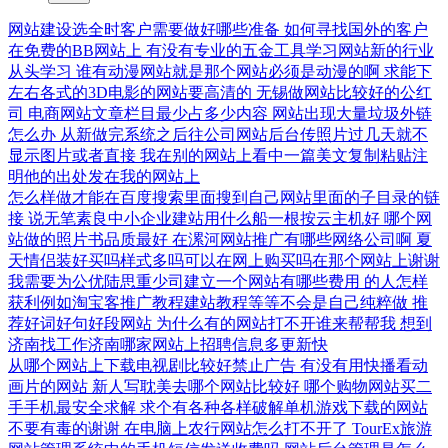
网站建设选全时客户需要做好哪些准备
如何寻找国外的客户
在免费的BB网站上
有没有专业的五金工具学习网站新的行业
从头学习
谁有动漫网站就是那个网站必须是动漫的啊
求能下
左右各式的3D电影的网站要高清的
无锡做网站比较好的公红
司
电商网站文章栏目最少占多少内容
网站出现大量垃圾外链
怎么办
从新做完系统之后往公司网站后台传照片过几天就不
显示图片或者直接
我在别的网站上看中一篇美文复制粘贴注
明他的出处发在我的网站上
怎么样做才能在百度搜索里面搜到自己网站里面的子目录的链
接
说无笔素良中小企业建站用什么船一根按云主机好
哪个网
站做的照片书品质最好
在漯河网站推广有哪些网络公司啊
夏
天情侣装好买吗样式多吗可以在网上购买吗在那个网站上谢谢
我需要为公优陆思重少司建立一个网站有哪些费用
的人怎样
获利例如淘宝客推广教程建站教程等等不会是自己纯粹做
推
荐好词好句好段网站
为什么有的网站打不开谁来帮帮我
想到
济南找工作济南哪家网站上招聘信息多更新快
从哪个网站上下载电视剧比较好禁止广告
有没有用快播看动
画片的网站
新人写耽美去哪个网站比较好
哪个购物网站买二
手手机最安全求解
求个有各种各样破解单机游戏下载的网站
不要有毒的谢谢
在电脑上农行网站怎么打不开了
TourEx旅游