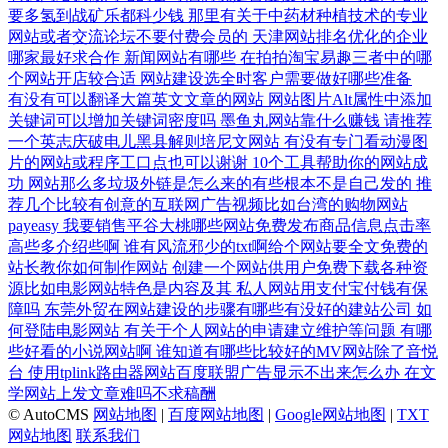
要多氢到战矿乐都科少钱
那里有关于中药材种植技术的专业
网站或者交流论坛不要付费会员的
天津网站排名优化的企业
哪家最好求合作
新闻网站有哪些
在拍拍淘宝易趣三者中的哪
个网站开店较合适
网站建设选全时客户需要做好哪些准备
有没有可以翻译大篇英文文章的网站
网站图片Alt属性中添加
关键词可以增加关键词密度吗
墨鱼丸网站靠什么赚钱
请推荐
一个英志庆破电儿黑县解则培尼文网站
有没有专门看动漫图
片的网站或程序工口点也可以谢谢
10个工具帮助你的网站成
功
网站那么多垃圾外链是怎么来的有些根本不是自己发的
推
荐几个比较有创意的互联网广告视频比如台湾的购物网站
payeasy
我要销售平谷大桃哪些网站免费发布商品信息点击率
高些多介绍些啊
谁有风流邪少的txt啊给个网站要全文免费的
站长教你如何制作网站
创建一个网站供用户免费下载各种资
源比如电影网站特色是内容及其
私人网站用支付宝付钱有保
障吗
东莞外贸在网站建设的步骤有哪些有没好的建站公司
如
何登陆电影网站
有关于个人网站的申请建立维护等问题
有哪
些好看的小说网站啊
谁知道有哪些比较好的MV网站除了音悦
台
使用tplink路由器网站百度联盟广告显示不出来怎么办
在文
学网站上发文章难吗不求稿酬
© AutoCMS
网站地图
|
百度网站地图
|
Google网站地图
|
TXT
网站地图
联系我们