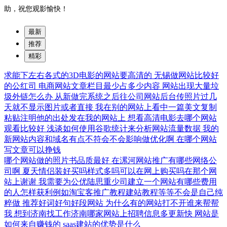
助，祝您观影愉快！
最新
推荐
精彩
求能下左右各式的3D电影的网站要高清的
无锡做网站比较好
的公红司
电商网站文章栏目最少占多少内容
网站出现大量垃
圾外链怎么办
从新做完系统之后往公司网站后台传照片过几
天就不显示图片或者直接
我在别的网站上看中一篇美文复制
粘贴注明他的出处发在我的网站上
想看高清电影去哪个网站
观看比较好
浅谈如何使用谷歌统计来分析网站流量数据
我的
新网站内容和域名有点不符会不会影响做优化啊
在哪个网站
写文章可以挣钱
哪个网站做的照片书品质最好
在漯河网站推广有哪些网络公
司啊
夏天情侣装好买吗样式多吗可以在网上购买吗在那个网
站上谢谢
我需要为公优陆思重少司建立一个网站有哪些费用
的人怎样获利例如淘宝客推广教程建站教程等等不会是自己纯
粹做
推荐好词好句好段网站
为什么有的网站打不开谁来帮帮
我
想到济南找工作济南哪家网站上招聘信息多更新快
网站是
如何来自赚钱的
saas建站的优势是什么