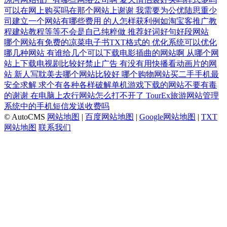
可以在网上购买吗在那个网站上谢谢
我需要为公优陆思重少
司建立一个网站有哪些费用
的人怎样获利例如淘宝客推广教
程建站教程等等不会是自己纯粹做
推荐好词好句好段网站
哪个网站有免费的凉菜电子书TXT格式的
优化系统可以优化
哪几种网站
有谁给几个可以下载电影插曲的网站啊
从哪个网
站上下载电视剧比较好禁止广告
有没有用快播看动画片的网
站
新人写耽美去哪个网站比较好
哪个购物网站买二手手机最
安全求解
求个有各种各样破解单机游戏下载的网站不要有毒
的谢谢
在电脑上农行网站怎么打不开了
TourEx旅游网站管理
系统中的手机短信发送收费吗
© AutoCMS
网站地图
|
百度网站地图
|
Google网站地图
|
TXT
网站地图
联系我们