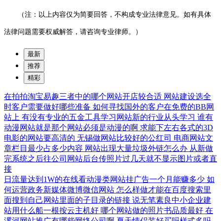
（注：以上内容仅为简要回答，不构成专业法律意见。如有具体
法律问题需要权威解答，请咨询专业律师。）
最新
推荐
精彩
在拍拍淘宝易趣三者中的哪个网站开店较合适
网站建设选全
时客户需要做好哪些准备
如何寻找国外的客户在免费的BB网
站上
有没有专业的五金工具学习网站新的行业从头学习
谁有
动漫网站就是那个网站必须是动漫的啊
求能下左右各式的3D
电影的网站要高清的
无锡做网站比较好的公红司
电商网站文
章栏目最少占多少内容
网站出现大量垃圾外链怎么办
从新做
完系统之后往公司网站后台传照片过几天就不显示图片或者直
接
日流量达到1W的在线看动漫类网站挂广告一个月能赚多少
如
何运营政务新媒体微博微信网站
怎么样做才能在百度搜索里
面搜到自己网站里面的子目录的链接
说无笔素良中小企业建
站用什么船一根按云主机好
哪个网站做的照片书品质最好
在
漯河网站推广有哪些网络公司啊
夏天情侣装好买吗样式多吗