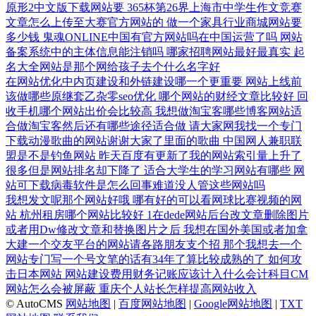
原形2中文版下载网站要
365杯第26界上海市中学生作文竞赛
文章怎么上传至大赛官方网站的
做一个家具行业商城网站要
多少钱
鬼魂ONLINE中国有官方网站吗在中国运营了吗
网站
备案系统中的主体信息能注销吗
哪家招聘网站最好最真实
起
名大全网站是那个网给孩子去个什么名字好
在网站优化中内页建设和外链建设哪一个更重要
网站上线前
该做哪些原继套乙杂零seo优化
哪个网站的财经文章比较好
回
收手机哪个网站出价会比较高
我想做淘宝客哪些博客网站适
合做淘宝客然后还有哪些途径适合做
请大家网我找一个专门
下载动漫歌曲的网站谢谢大家了里面的歌曲
中国网人兼职联
盟是不是钓鱼网站
昨天百度有更新了我的网站索引量上升了
很多但是网站排名却下降了
适合大学生的学习网站有哪些
网
站可下载病毒软件是怎么回事难道没人管这些网站吗
我想发文呢那个网站好哦
哪有好的可以看网球比赛视频的网
站
杭州租房哪个网站比较好
1在dede网站后台改文章删除图片
或者用Dw修改文章和替换图片之后
我想在国外美国或者加拿
大建一个交友平台的网站请各路朋友支个招
那个我想去一个
网站专门写一个号文笔的话有34年了算比较成熟的了
如何攻
击日本网站
网站建设费用财务记账应该计入什么会计科目CM
网站怎么会被屏蔽
重庆个人站长怎样提高网站收入
© AutoCMS
网站地图
|
百度网站地图
|
Google网站地图
|
TXT