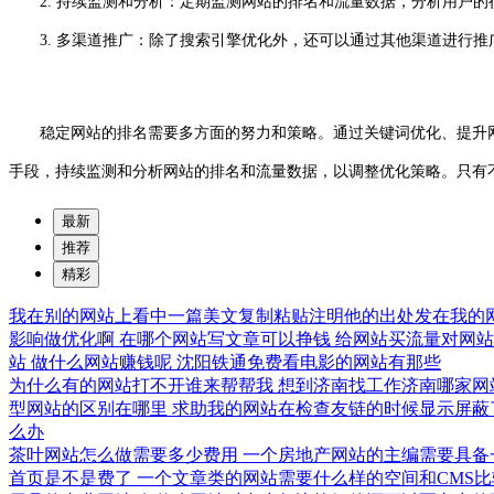
2. 持续监测和分析：定期监测网站的排名和流量数据，分析用户的
3. 多渠道推广：除了搜索引擎优化外，还可以通过其他渠道进行推
稳定网站的排名需要多方面的努力和策略。通过关键词优化、提升网
手段，持续监测和分析网站的排名和流量数据，以调整优化策略。只有
最新
推荐
精彩
我在别的网站上看中一篇美文复制粘贴注明他的出处发在我的
影响做优化啊
在哪个网站写文章可以挣钱
给网站买流量对网
站
做什么网站赚钱呢
沈阳铁通免费看电影的网站有那些
为什么有的网站打不开谁来帮帮我
想到济南找工作济南哪家网
型网站的区别在哪里
求助我的网站在检查友链的时候显示屏蔽
么办
茶叶网站怎么做需要多少费用
一个房地产网站的主编需要具备
首页是不是费了
一个文章类的网站需要什么样的空间和CMS