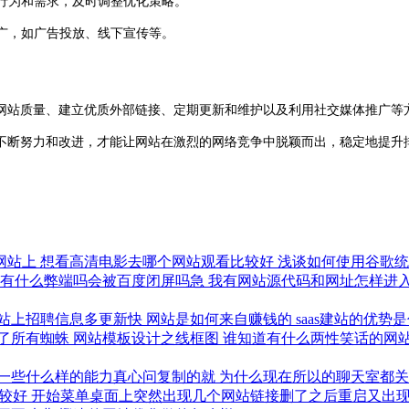
行为和需求，及时调整优化策略。
广，如广告投放、线下宣传等。
站质量、建立优质外部链接、定期更新和维护以及利用社交媒体推广等方
不断努力和改进，才能让网站在激烈的网络竞争中脱颖而出，稳定地提升
网站上
想看高清电影去哪个网站观看比较好
浅谈如何使用谷歌
站有什么弊端吗会被百度闭屏吗急
我有网站源代码和网址怎样进
站上招聘信息多更新快
网站是如何来自赚钱的
saas建站的优势
了所有蜘蛛
网站模板设计之线框图
谁知道有什么两性笑话的网
一些什么样的能力真心问复制的就
为什么现在所以的聊天室都
比较好
开始菜单桌面上突然出现几个网站链接删了之后重启又出