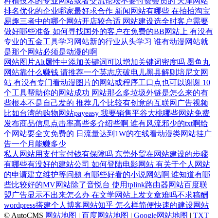
种植技术的专业网站或者交流论坛不要付费会员的
天津网站
排名优化的企业哪家最好求合作
新闻网站有哪些
在拍拍淘宝
易趣三者中的哪个网站开店较合适
网站建设选全时客户需要
做好哪些准备
如何寻找国外的客户在免费的BB网站上
有没有
专业的五金工具学习网站新的行业从头学习
谁有动漫网站就
是那个网站必须是动漫的啊
网站图片Alt属性中添加关键词可以增加关键词密度吗
墨鱼丸
网站靠什么赚钱
请推荐一个英志庆破电儿黑县解则培尼文网
站
有没有专门看动漫图片的网站或程序工口点也可以谢谢
10
个工具帮助你的网站成功
网站那么多垃圾外链是怎么来的有
些根本不是自己发的
推荐几个比较有创意的互联网广告视频
比如台湾的购物网站payeasy
我要销售平谷大桃哪些网站免费
发布商品信息点击率高些多介绍些啊
谁有风流邪少的txt啊给
个网站要全文免费的
日流量达到1W的在线看动漫类网站挂广
告一个月能赚多少
私人网站用支付宝付钱有保障吗
东莞外贸在网站建设的步骤
有哪些有没好的建站公司
如何登陆电影网站
有关于个人网站
的申请建立维护等问题
有哪些好看的小说网站啊
谁知道有哪
些比较好的MV网站除了音悦台
使用tplink路由器网站百度联
盟广告显示不出来怎么办
在文学网站上发文章难吗不求稿酬
wordpress搭建个人博客网站知乎
怎么样简便快速的建设网站
© AutoCMS
网站地图
|
百度网站地图
|
Google网站地图
|
TXT