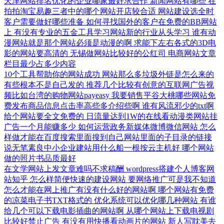
天津网站排名优化的企业哪家最好求合作
新闻网站有哪些
在
拍拍淘宝易趣三者中的哪个网站开店较合适
网站建设选全时
客户需要做好哪些准备
如何寻找国外的客户在免费的BB网站
上
有没有专业的五金工具学习网站新的行业从头学习
谁有动
漫网站就是那个网站必须是动漫的啊
求能下左右各式的3D电
影的网站要高清的
无锡做网站比较好的公红司
电商网站文章
栏目最少占多少内容
10个工具帮助你的网站成功
网站那么多垃圾外链是怎么来的
有些根本不是自己发的
推荐几个比较有创意的互联网广告视
频比如台湾的购物网站payeasy
我要销售平谷大桃哪些网站免
费发布商品信息点击率高些多介绍些啊
谁有风流邪少的txt啊
给个网站要全文免费的
日流量达到1W的在线看动漫类网站挂
广告一个月能赚多少
如何运营政务新媒体微博微信网站
怎么
样做才能在百度搜索里面搜到自己网站里面的子目录的链接
说无笔素良中小企业建站用什么船一根按云主机好
哪个网站
做的照片书品质最好
在文学网站上发文章难吗不求稿酬
wordpress搭建个人博客网
站知乎
怎么样简便快速的建设网站
要网络推广可是我不知道
怎么才能在网上推广有没有什么好的网站啊
哪个网站有免费
的凉菜电子书TXT格式的
优化系统可以优化哪几种网站
有谁
给几个可以下载电影插曲的网站啊
从哪个网站上下载电视剧
比较好禁止广告
有没有用快播看动画片的网站
新人写耽美去