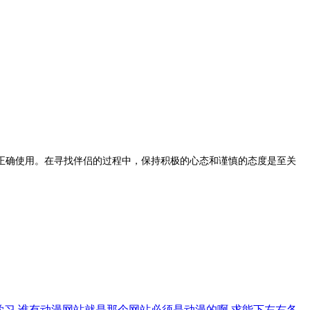
确使用。在寻找伴侣的过程中，保持积极的心态和谨慎的态度是至关
学习
谁有动漫网站就是那个网站必须是动漫的啊
求能下左右各