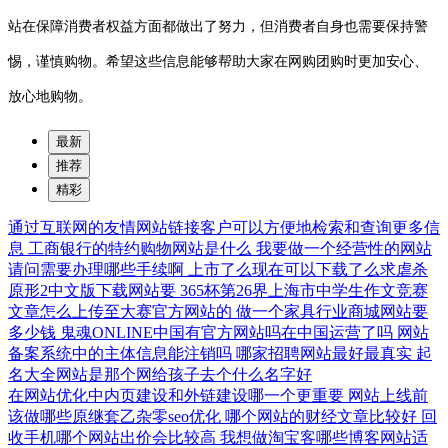
站在保障消费者权益方面都做出了努力，但消费者自身也需要保持警
惕，谨慎购物。希望这些信息能够帮助大家在网购团购时更加安心、
放心地购物。
最新
推荐
精彩
通过互联网的友情网站链接客户可以方便地检索和查询更多信
息
工商银行的特约购物网站是什么
我要做一个经营性的网站
请问需要办理哪些手续啊
上市了么现在可以下载了么求虐杀
原形2中文版下载网站要
365杯第26界上海市中学生作文竞赛
文章怎么上传至大赛官方网站的
做一个家具行业商城网站要
多少钱
鬼魂ONLINE中国有官方网站吗在中国运营了吗
网站
备案系统中的主体信息能注销吗
哪家招聘网站最好最真实
起
名大全网站是那个网给孩子去个什么名字好
在网站优化中内页建设和外链建设哪一个更重要
网站上线前
该做哪些原继套乙杂零seo优化
哪个网站的财经文章比较好
回
收手机哪个网站出价会比较高
我想做淘宝客哪些博客网站适