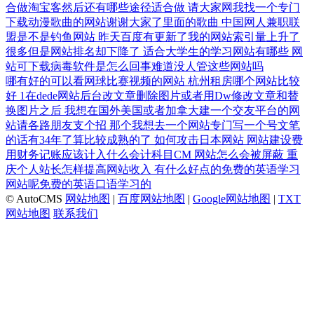
合做淘宝客然后还有哪些途径适合做
请大家网我找一个专门
下载动漫歌曲的网站谢谢大家了里面的歌曲
中国网人兼职联
盟是不是钓鱼网站
昨天百度有更新了我的网站索引量上升了
很多但是网站排名却下降了
适合大学生的学习网站有哪些
网
站可下载病毒软件是怎么回事难道没人管这些网站吗
哪有好的可以看网球比赛视频的网站
杭州租房哪个网站比较
好
1在dede网站后台改文章删除图片或者用Dw修改文章和替
换图片之后
我想在国外美国或者加拿大建一个交友平台的网
站请各路朋友支个招
那个我想去一个网站专门写一个号文笔
的话有34年了算比较成熟的了
如何攻击日本网站
网站建设费
用财务记账应该计入什么会计科目CM
网站怎么会被屏蔽
重
庆个人站长怎样提高网站收入
有什么好点的免费的英语学习
网站呢免费的英语口语学习的
© AutoCMS
网站地图
|
百度网站地图
|
Google网站地图
|
TXT
网站地图
联系我们