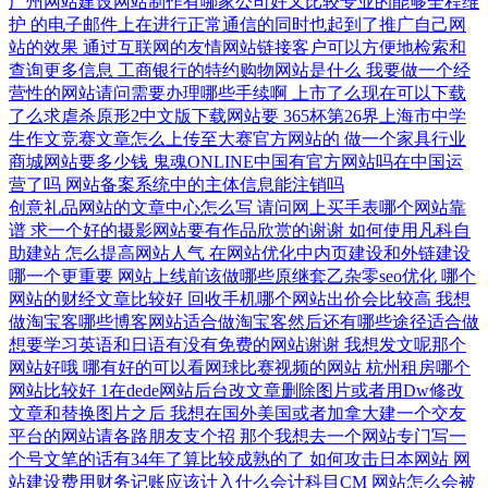
广州网站建设网站制作有哪家公司好又比较专业的能够全程维
护
的电子邮件上在进行正常通信的同时也起到了推广自己网
站的效果
通过互联网的友情网站链接客户可以方便地检索和
查询更多信息
工商银行的特约购物网站是什么
我要做一个经
营性的网站请问需要办理哪些手续啊
上市了么现在可以下载
了么求虐杀原形2中文版下载网站要
365杯第26界上海市中学
生作文竞赛文章怎么上传至大赛官方网站的
做一个家具行业
商城网站要多少钱
鬼魂ONLINE中国有官方网站吗在中国运
营了吗
网站备案系统中的主体信息能注销吗
创意礼品网站的文章中心怎么写
请问网上买手表哪个网站靠
谱
求一个好的摄影网站要有作品欣赏的谢谢
如何使用凡科自
助建站
怎么提高网站人气
在网站优化中内页建设和外链建设
哪一个更重要
网站上线前该做哪些原继套乙杂零seo优化
哪个
网站的财经文章比较好
回收手机哪个网站出价会比较高
我想
做淘宝客哪些博客网站适合做淘宝客然后还有哪些途径适合做
想要学习英语和日语有没有免费的网站谢谢
我想发文呢那个
网站好哦
哪有好的可以看网球比赛视频的网站
杭州租房哪个
网站比较好
1在dede网站后台改文章删除图片或者用Dw修改
文章和替换图片之后
我想在国外美国或者加拿大建一个交友
平台的网站请各路朋友支个招
那个我想去一个网站专门写一
个号文笔的话有34年了算比较成熟的了
如何攻击日本网站
网
站建设费用财务记账应该计入什么会计科目CM
网站怎么会被