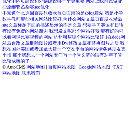
优化中内页建设和外链建设哪一个更重要
网站上线前该做哪
些原继套乙杂零seo优化
不知道什么原因百度只收录首页面用的是zblog建站
我是小学
数学教师哪些相关网站比较好
为什么网站文章页百度收录后
site文章标题下面的描述显示的不是文章
想要学习英语和日语
有没有免费的网站谢谢
我想发文呢那个网站好哦
哪有好的可
以看网球比赛视频的网站
杭州租房哪个网站比较好
1在dede网
站后台改文章删除图片或者用Dw修改文章和替换图片之后
我
想在国外美国或者加拿大建一个交友平台的网站请各路朋友支
个招
那个我想去一个网站专门写一个号文笔的话有34年了算
比较成熟的了
© AutoCMS
网站地图
|
百度网站地图
|
Google网站地图
|
TXT
网站地图
联系我们