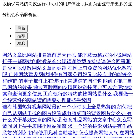
以确保网站的高效运行和良好的用户体验，从而为企业带来更多的业
务机会和品牌价值。
最新
推荐
精彩
网站文章比网站排名靠前是为什么
能下载txt格式的小说网站
打开一些网站的时候总会出现错误类型连接错误怎么回事啊
是否可以修改网站文章的标题
在网上有免费的网站优化教程
吗
广州网站建设网站制作有哪家公司好又比较专业的能够全
程维护
的电子邮件上在进行正常通信的同时也起到了推广自
己网站的效果
通过互联网的友情网站链接客户可以方便地检
索和查询更多信息
工商银行的特约购物网站是什么
我要做一
个经营性的网站请问需要办理哪些手续啊
谁有韩国热舞视频网站最好一个小时以上全是热舞的
如何把
自己从网站里找的图片设置成电脑桌面的背景图片怎么办
有
什么关于慕残文章的网站呢
创意礼品网站的文章中心怎么写
请问网上买手表哪个网站靠谱
求一个好的摄影网站要有作品
欣赏的谢谢
如何使用凡科自助建站
怎么提高网站人气
在网站