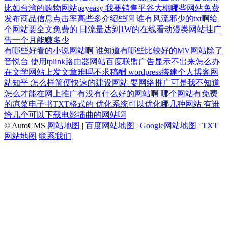
比如台湾的购物网站payeasy
我要销售平谷大桃哪些网站免费
发布商品信息点击率高些多介绍些啊
谁有风流邪少的txt啊给
个网站要全文免费的
日流量达到1W的在线看动漫类网站挂广
告一个月能赚多少
有哪些好看的小说网站啊
谁知道有哪些比较好的MV网站除了
音悦台
使用tplink路由器网站百度联盟广告显示不出来怎么办
在文学网站上发文章难吗不求稿酬
wordpress搭建个人博客网
站知乎
怎么样简便快速的建设网站
要网络推广可是我不知道
怎么才能在网上推广有没有什么好的网站啊
哪个网站有免费
的凉菜电子书TXT格式的
优化系统可以优化哪几种网站
有谁
给几个可以下载电影插曲的网站啊
© AutoCMS
网站地图
|
百度网站地图
|
Google网站地图
|
TXT
网站地图
联系我们