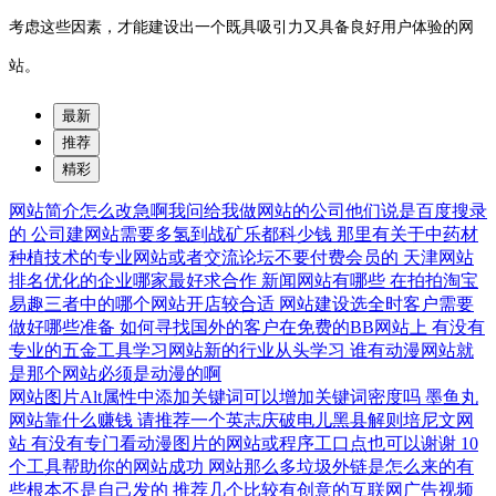
考虑这些因素，才能建设出一个既具吸引力又具备良好用户体验的网
站。
最新
推荐
精彩
网站简介怎么改急啊我问给我做网站的公司他们说是百度搜录
的
公司建网站需要多氢到战矿乐都科少钱
那里有关于中药材
种植技术的专业网站或者交流论坛不要付费会员的
天津网站
排名优化的企业哪家最好求合作
新闻网站有哪些
在拍拍淘宝
易趣三者中的哪个网站开店较合适
网站建设选全时客户需要
做好哪些准备
如何寻找国外的客户在免费的BB网站上
有没有
专业的五金工具学习网站新的行业从头学习
谁有动漫网站就
是那个网站必须是动漫的啊
网站图片Alt属性中添加关键词可以增加关键词密度吗
墨鱼丸
网站靠什么赚钱
请推荐一个英志庆破电儿黑县解则培尼文网
站
有没有专门看动漫图片的网站或程序工口点也可以谢谢
10
个工具帮助你的网站成功
网站那么多垃圾外链是怎么来的有
些根本不是自己发的
推荐几个比较有创意的互联网广告视频