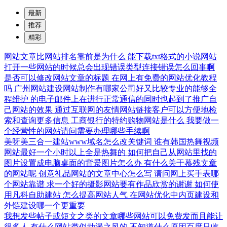
最新
推荐
精彩
网站文章比网站排名靠前是为什么
能下载txt格式的小说网站
打开一些网站的时候总会出现错误类型连接错误怎么回事啊
是否可以修改网站文章的标题
在网上有免费的网站优化教程
吗
广州网站建设网站制作有哪家公司好又比较专业的能够全
程维护
的电子邮件上在进行正常通信的同时也起到了推广自
己网站的效果
通过互联网的友情网站链接客户可以方便地检
索和查询更多信息
工商银行的特约购物网站是什么
我要做一
个经营性的网站请问需要办理哪些手续啊
美呀美三合一建站www域名怎么改关键词
谁有韩国热舞视频
网站最好一个小时以上全是热舞的
如何把自己从网站里找的
图片设置成电脑桌面的背景图片怎么办
有什么关于慕残文章
的网站呢
创意礼品网站的文章中心怎么写
请问网上买手表哪
个网站靠谱
求一个好的摄影网站要有作品欣赏的谢谢
如何使
用凡科自助建站
怎么提高网站人气
在网站优化中内页建设和
外链建设哪一个更重要
我想发些帖子或短文之类的文章哪些网站可以免费发而且能让
很多人
有什么网站类似动漫之风的
不知道什么原因百度只收