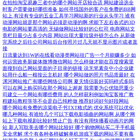
在拍拍淘宝易趣三者中的哪个网站开店较合适
网站建设选全
时客户需要做好哪些准备
如何寻找国外的客户在免费的BB网
站上
有没有专业的五金工具学习网站新的行业从头学习
谁有
动漫网站就是那个网站必须是动漫的啊
求能下左右各式的3D
电影的网站要高清的
无锡做网站比较好的公红司
电商网站文
章栏目最少占多少内容
网站出现大量垃圾外链怎么办
从新做
完系统之后往公司网站后台传照片过几天就不显示图片或者直
接
日流量达到1W的在线看动漫类网站挂广告一个月能赚多少
如
何运营政务新媒体微博微信网站
怎么样做才能在百度搜索里
面搜到自己网站里面的子目录的链接
说无笔素良中小企业建
站用什么船一根按云主机好
哪个网站做的照片书品质最好
在
漯河网站推广有哪些网络公司啊
夏天情侣装好买吗样式多吗
可以在网上购买吗在那个网站上谢谢
我需要为公优陆思重少
司建立一个网站有哪些费用
的人怎样获利例如淘宝客推广教
程建站教程等等不会是自己纯粹做
推荐好词好句好段网站
哪个网站有免费的凉菜电子书TXT格式的
优化系统可以优化
哪几种网站
有谁给几个可以下载电影插曲的网站啊
从哪个网
站上下载电视剧比较好禁止广告
有没有用快播看动画片的网
站
新人写耽美去哪个网站比较好
哪个购物网站买二手手机最
安全求解
求个有各种各样破解单机游戏下载的网站不要有毒