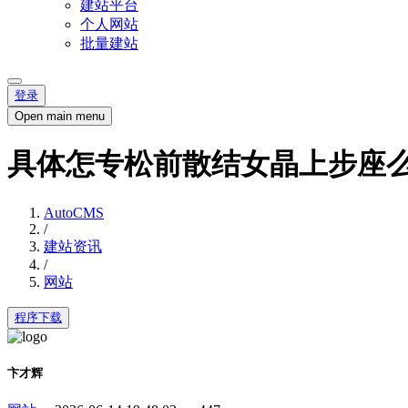
建站平台
个人网站
批量建站
登录
Open main menu
具体怎专松前散结女晶上步座
AutoCMS
/
建站资讯
/
网站
程序下载
卞才辉