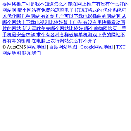
要网络推广可是我不知道怎么才能在网上推广有没有什么好的
网站啊
哪个网站有免费的凉菜电子书TXT格式的
优化系统可
以优化哪几种网站
有谁给几个可以下载电影插曲的网站啊
从
哪个网站上下载电视剧比较好禁止广告
有没有用快播看动画
片的网站
新人写耽美去哪个网站比较好
哪个购物网站买二手
手机最安全求解
求个有各种各样破解单机游戏下载的网站不
要有毒的谢谢
在电脑上农行网站怎么打不开了
© AutoCMS
网站地图
|
百度网站地图
|
Google网站地图
|
TXT
网站地图
联系我们