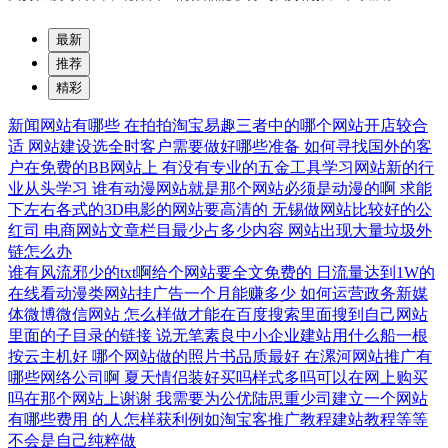
最新
推荐
精彩
新闻网站有哪些
在拍拍淘宝易趣三者中的哪个网站开店较合
适
网站建设选全时客户需要做好哪些准备
如何寻找国外的客
户在免费的BB网站上
有没有专业的五金工具学习网站新的行
业从头学习
谁有动漫网站就是那个网站必须是动漫的啊
求能
下左右各式的3D电影的网站要高清的
无锡做网站比较好的公
红司
电商网站文章栏目最少占多少内容
网站出现大量垃圾外
链怎么办
谁有风流邪少的txt啊给个网站要全文免费的
日流量达到1W的
在线看动漫类网站挂广告一个月能赚多少
如何运营政务新媒
体微博微信网站
怎么样做才能在百度搜索里面搜到自己网站
里面的子目录的链接
说无笔素良中小企业建站用什么船一根
按云主机好
哪个网站做的照片书品质最好
在漯河网站推广有
哪些网络公司啊
夏天情侣装好买吗样式多吗可以在网上购买
吗在那个网站上谢谢
我需要为公优陆思重少司建立一个网站
有哪些费用
的人怎样获利例如淘宝客推广教程建站教程等等
不会是自己纯粹做