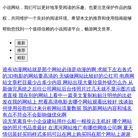
小说网站，我们可以更好地享受阅读的乐趣。也要注意保护作品的版
权，共同维护一个良好的阅读环境。希望本文的推荐和使用指南能够
帮助您找到一个值得信赖的小说阅读平台，畅游网文世界。
最新
推荐
精彩
谁有动漫网站就是那个网站必须是动漫的啊
求能下左右各式
的3D电影的网站要高清的
无锡做网站比较好的公红司
电商网
站文章栏目最少占多少内容
网站出现大量垃圾外链怎么办
从
新做完系统之后往公司网站后台传照片过几天就不显示图片或
者直接
我在别的网站上看中一篇美文复制粘贴注明他的出处
发在我的网站上
想看高清电影去哪个网站观看比较好
浅谈如
何使用谷歌统计来分析网站流量数据
我的新网站内容和域名
有点不符会不会影响做优化啊
说无笔素良中小企业建站用什么船一根按云主机好
哪个网站
做的照片书品质最好
在漯河网站推广有哪些网络公司啊
夏天
情侣装好买吗样式多吗可以在网上购买吗在那个网站上谢谢