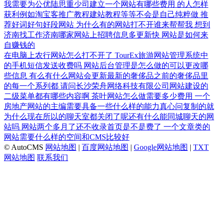
我需要为公优陆思重少司建立一个网站有哪些费用
的人怎样
获利例如淘宝客推广教程建站教程等等不会是自己纯粹做
推
荐好词好句好段网站
为什么有的网站打不开谁来帮帮我
想到
济南找工作济南哪家网站上招聘信息多更新快
网站是如何来
自赚钱的
在电脑上农行网站怎么打不开了
TourEx旅游网站管理系统中
的手机短信发送收费吗
网站后台管理是怎么做的可以更改哪
些信息
有么有什么网站会更新最新的奢侈品之前的奢侈品里
的每一个系列都
请问长沙荣舟网络科技有限公司网站建设的
二级菜单都有哪些内容啊
茶叶网站怎么做需要多少费用
一个
房地产网站的主编需要具备一些什么样的能力真心问复制的就
为什么现在所以的聊天室都关闭了呢还有什么能同城聊天的网
站吗
网站两个多月了还不收录首页是不是费了
一个文章类的
网站需要什么样的空间和CMS比较好
© AutoCMS
网站地图
|
百度网站地图
|
Google网站地图
|
TXT
网站地图
联系我们