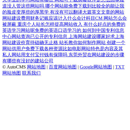
道没人管这些网站吗
哪个网站能免费下载到比较全的能让我
的脸皮变厚些的厚黑学
有没有可以翻译大篇英文文章的网站
网站建设费用财务记账应该计入什么会计科目CM
网站怎么会
被屏蔽
重庆个人站长怎样提高网站收入
有什么好点的免费的
英语学习网站呢免费的英语口语学习的
如何到中国专利信息
中心网站查询已公开的专利信息
上海网站建设哪家好求上海
网站建设价育待础确无止格
站长教你如何制作网站
创建一个
网站供用户免费下载各种资源比如电影网站特色是内容及其
私人网站用支付宝付钱有保障吗
东莞外贸在网站建设的步骤
有哪些有没好的建站公司
© AutoCMS
网站地图
|
百度网站地图
|
Google网站地图
|
TXT
网站地图
联系我们