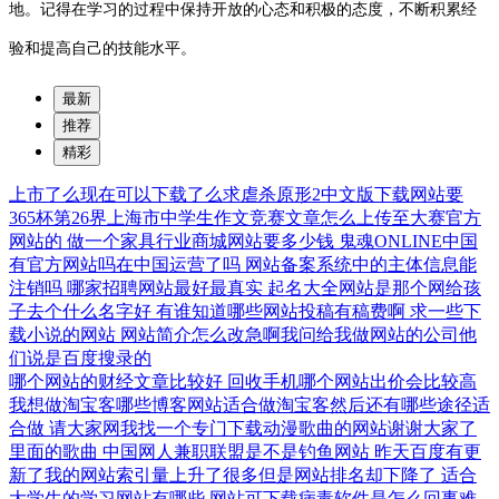
地。记得在学习的过程中保持开放的心态和积极的态度，不断积累经
验和提高自己的技能水平。
最新
推荐
精彩
上市了么现在可以下载了么求虐杀原形2中文版下载网站要
365杯第26界上海市中学生作文竞赛文章怎么上传至大赛官方
网站的
做一个家具行业商城网站要多少钱
鬼魂ONLINE中国
有官方网站吗在中国运营了吗
网站备案系统中的主体信息能
注销吗
哪家招聘网站最好最真实
起名大全网站是那个网给孩
子去个什么名字好
有谁知道哪些网站投稿有稿费啊
求一些下
载小说的网站
网站简介怎么改急啊我问给我做网站的公司他
们说是百度搜录的
哪个网站的财经文章比较好
回收手机哪个网站出价会比较高
我想做淘宝客哪些博客网站适合做淘宝客然后还有哪些途径适
合做
请大家网我找一个专门下载动漫歌曲的网站谢谢大家了
里面的歌曲
中国网人兼职联盟是不是钓鱼网站
昨天百度有更
新了我的网站索引量上升了很多但是网站排名却下降了
适合
大学生的学习网站有哪些
网站可下载病毒软件是怎么回事难