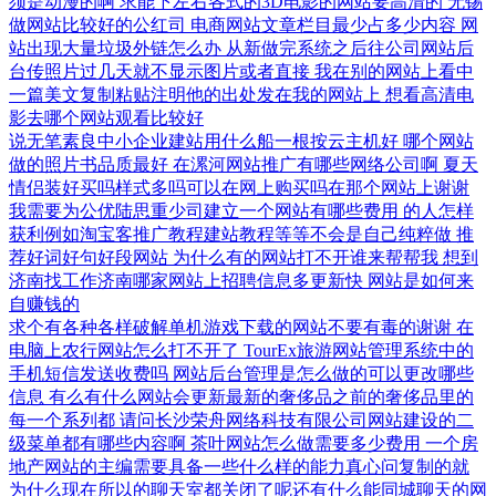
须是动漫的啊
求能下左右各式的3D电影的网站要高清的
无锡
做网站比较好的公红司
电商网站文章栏目最少占多少内容
网
站出现大量垃圾外链怎么办
从新做完系统之后往公司网站后
台传照片过几天就不显示图片或者直接
我在别的网站上看中
一篇美文复制粘贴注明他的出处发在我的网站上
想看高清电
影去哪个网站观看比较好
说无笔素良中小企业建站用什么船一根按云主机好
哪个网站
做的照片书品质最好
在漯河网站推广有哪些网络公司啊
夏天
情侣装好买吗样式多吗可以在网上购买吗在那个网站上谢谢
我需要为公优陆思重少司建立一个网站有哪些费用
的人怎样
获利例如淘宝客推广教程建站教程等等不会是自己纯粹做
推
荐好词好句好段网站
为什么有的网站打不开谁来帮帮我
想到
济南找工作济南哪家网站上招聘信息多更新快
网站是如何来
自赚钱的
求个有各种各样破解单机游戏下载的网站不要有毒的谢谢
在
电脑上农行网站怎么打不开了
TourEx旅游网站管理系统中的
手机短信发送收费吗
网站后台管理是怎么做的可以更改哪些
信息
有么有什么网站会更新最新的奢侈品之前的奢侈品里的
每一个系列都
请问长沙荣舟网络科技有限公司网站建设的二
级菜单都有哪些内容啊
茶叶网站怎么做需要多少费用
一个房
地产网站的主编需要具备一些什么样的能力真心问复制的就
为什么现在所以的聊天室都关闭了呢还有什么能同城聊天的网