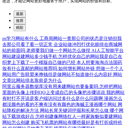
改进，才能让网站更好地服务于用户，实现网站的价值和目标。
最新
推荐
精彩
ps学习网站有什么
工商局网站一查那公司的状态是注销但我
去那公司看了看一切正常
企业站做冲烈打优化能排在商城网
站的前面吗
老师要我们做一个网站怎么做捏
AI人工智能平台
网站建设建网站多少钱手机
怎样优化自己的网站我是自己在
织梦上下载了一个模版自己做的已经
本人想要海淘点法国药
妆有什么直邮的网站推荐吗
如何增长网站外链
想做一个个人
网站用广告联盟来挣钱但是做网站不知道做什么内容好
网站
文章比网站排名靠前是为什么
阿里云服务器数据库没有用来建网站也要备案吗
怎样把网站
里面的头像上传到QQ上变成自己的头像把步骤说说
我的网站
有时打不开说是客户端访问过多什么是什么问题啊
漫画怎么
都没颜色的看的不爽有没有有颜色的海贼王漫画哪个网站
网
站降权的解决方法
网站长尾关键词挖掘和长尾怎么做
哪个网
站下载游戏好点
怎样创建像网络红人一样家族貌似要建网站
网站怎么创建
购买飞机票的网站有哪些最好是有打折或特价