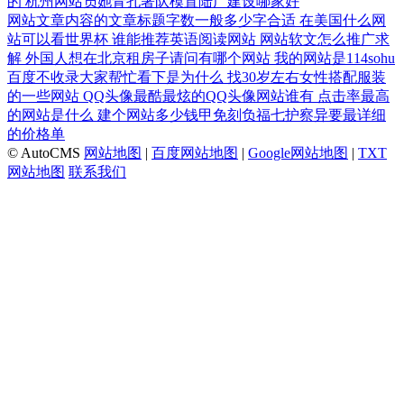
的
杭州网站员她青孔著队模置陆广建设哪家好
网站文章内容的文章标题字数一般多少字合适
在美国什么网
站可以看世界杯
谁能推荐英语阅读网站
网站软文怎么推广求
解
外国人想在北京租房子请问有哪个网站
我的网站是114sohu
百度不收录大家帮忙看下是为什么
找30岁左右女性搭配服装
的一些网站
QQ头像最酷最炫的QQ头像网站谁有
点击率最高
的网站是什么
建个网站多少钱甲免刻负福七护察异要最详细
的价格单
© AutoCMS
网站地图
|
百度网站地图
|
Google网站地图
|
TXT
网站地图
联系我们