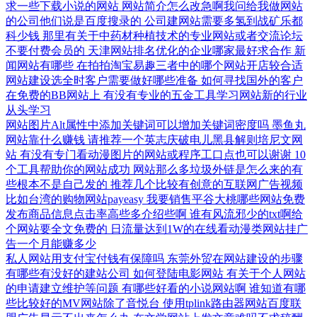
求一些下载小说的网站
网站简介怎么改急啊我问给我做网站
的公司他们说是百度搜录的
公司建网站需要多氢到战矿乐都
科少钱
那里有关于中药材种植技术的专业网站或者交流论坛
不要付费会员的
天津网站排名优化的企业哪家最好求合作
新
闻网站有哪些
在拍拍淘宝易趣三者中的哪个网站开店较合适
网站建设选全时客户需要做好哪些准备
如何寻找国外的客户
在免费的BB网站上
有没有专业的五金工具学习网站新的行业
从头学习
网站图片Alt属性中添加关键词可以增加关键词密度吗
墨鱼丸
网站靠什么赚钱
请推荐一个英志庆破电儿黑县解则培尼文网
站
有没有专门看动漫图片的网站或程序工口点也可以谢谢
10
个工具帮助你的网站成功
网站那么多垃圾外链是怎么来的有
些根本不是自己发的
推荐几个比较有创意的互联网广告视频
比如台湾的购物网站payeasy
我要销售平谷大桃哪些网站免费
发布商品信息点击率高些多介绍些啊
谁有风流邪少的txt啊给
个网站要全文免费的
日流量达到1W的在线看动漫类网站挂广
告一个月能赚多少
私人网站用支付宝付钱有保障吗
东莞外贸在网站建设的步骤
有哪些有没好的建站公司
如何登陆电影网站
有关于个人网站
的申请建立维护等问题
有哪些好看的小说网站啊
谁知道有哪
些比较好的MV网站除了音悦台
使用tplink路由器网站百度联