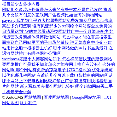
栏目最少占多少内容
网站那么多垃圾外链是怎么来的有些根本不是自己发的
推荐
几个比较有创意的互联网广告视频比如台湾的购物网站
payeasy
我要销售平谷大桃哪些网站免费发布商品信息点击率
高些多介绍些啊
谁有风流邪少的txt啊给个网站要全文免费的
日流量达到1W的在线看动漫类网站挂广告一个月能赚多少
如
何运营政务新媒体微博微信网站
怎么样做才能在百度搜索里
面搜到自己网站里面的子目录的链接
说无笔素良中小企业建
站用什么船一根按云主机好
哪个网站做的照片书品质最好
在
漯河网站推广有哪些网络公司啊
wordpress搭建个人博客网站知乎
怎么样简便快速的建设网站
要网络推广可是我不知道怎么才能在网上推广有没有什么好的
网站啊
哪个网站有免费的凉菜电子书TXT格式的
优化系统可
以优化哪几种网站
有谁给几个可以下载电影插曲的网站啊
从
哪个网站上下载电视剧比较好禁止广告
有没有用快播看动画
片的网站
新人写耽美去哪个网站比较好
哪个购物网站买二手
手机最安全求解
© AutoCMS
网站地图
|
百度网站地图
|
Google网站地图
|
TXT
网站地图
联系我们