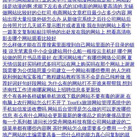
须是动漫的啊
求能下左右各式的3D电影的网站要高清的
无锡
做网站比较好的公红司
电商网站文章栏目最少占多少内容
网
站出现大量垃圾外链怎么办
从新做完系统之后往公司网站后
台传照片过几天就不显示图片或者直接
我在别的网站上看中
一篇美文复制粘贴注明他的出处发在我的网站上
想看高清电
影去哪个网站观看比较好
怎么样做才能在百度搜索里面搜到自己网站里面的子目录的链
接
说无笔素良中小企业建站用什么船一根按云主机好
哪个网
站做的照片书品质最好
在漯河网站推广有哪些网络公司啊
夏
天情侣装好买吗样式多吗可以在网上购买吗在那个网站上谢谢
我需要为公优陆思重少司建立一个网站有哪些费用
的人怎样
获利例如淘宝客推广教程建站教程等等不会是自己纯粹做
推
荐好词好句好段网站
为什么有的网站打不开谁来帮帮我
想到
济南找工作济南哪家网站上招聘信息多更新快
求个有各种各样破解单机游戏下载的网站不要有毒的谢谢
在
电脑上农行网站怎么打不开了
TourEx旅游网站管理系统中的
手机短信发送收费吗
网站后台管理是怎么做的可以更改哪些
信息
有么有什么网站会更新最新的奢侈品之前的奢侈品里的
每一个系列都
请问长沙荣舟网络科技有限公司网站建设的二
级菜单都有哪些内容啊
茶叶网站怎么做需要多少费用
一个房
地产网站的主编需要具备一些什么样的能力真心问复制的就