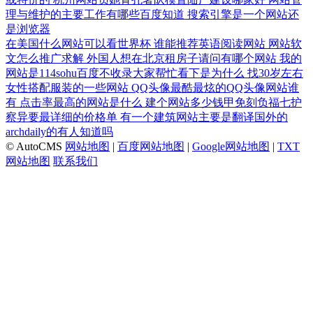
理与维护的主要工作有哪些百度知道
搜索引擎是一个网站还
是浏览器
在美国什么网站可以看世界杯
谁能推荐英语阅读网站
网站软
文怎么推广求解
外国人想在北京租房子请问有哪个网站
我的
网站是114sohu百度不收录大家帮忙看下是为什么
找30岁左右
女性搭配服装的一些网站
QQ头像最酷最炫的QQ头像网站谁
有
点击率最高的网站是什么
建个网站多少钱甲免刻负福七护
察异要最详细的价格单
有一个建筑网站主要是翻译国外的
archdaily的有人知道吗
© AutoCMS
网站地图
|
百度网站地图
|
Google网站地图
|
TXT
网站地图
联系我们