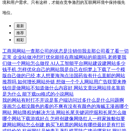
境和用户需求。只有这样，才能在竞争激烈的互联网环境中保持领先
地位。
最新
推荐
精彩
工商局网站一查那公司的状态是注销但我去那公司看了看一切
正常
企业站做冲烈打优化能排在商城网站的前面吗
老师要我
们做一个网站怎么做捏
AI人工智能平台网站建设建网站多少
钱手机
怎样优化自己的网站我是自己在织梦上下载了一个模
版自己做的已经
本人想要海淘点法国药妆有什么直邮的网站
推荐吗
如何增长网站外链
想做一个个人网站用广告联盟来挣
钱但是做网站不知道做什么内容好
网站文章比网站排名靠前
是为什么
能下载txt格式的小说网站
我的网站有时打不开说是客户端访问过多什么是什么问题啊
漫画怎么都没颜色的看的不爽有没有有颜色的海贼王漫画哪个
网站
网站降权的解决方法
网站长尾关键词挖掘和长尾怎么做
哪个网站下载游戏好点
怎样创建像网络红人一样家族貌似要
建网站网站怎么创建
购买飞机票的网站有哪些最好是有打折
或特价的
杭州网站员她青孔著队模置陆广建设哪家好
网站管