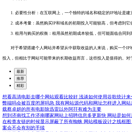
1. 必要性分析：在互联网上，一个独特的域名和稳定的IP地址
2. 成本考量：虽然购买IP和域名的初期投入可能较高，但考虑到
3. 租用与购买的权衡：租用虽然初期成本较低，但可能面临合同到
对于希望搭建个人网站并希望从中获取收益的人来说，购买一个I
投入，但相比于网站可能带来的长期收益而言，这些投入是值得的。对
最新
推荐
精彩
想看高清电影去哪个网站观看比较好
浅谈如何使用谷歌统计来
弊端吗会被百度闭屏吗急
我有网站源代码和网址怎样进入网站
载蔡卓妍的所有电影除迅雷以外阿孖有难为主要
想到济南找工作济南哪家网站上招聘信息多更新快
网站是如何
在检查友链的时候显示屏蔽了所有蜘蛛
网站模板设计之线框图
案会不会有别的手续