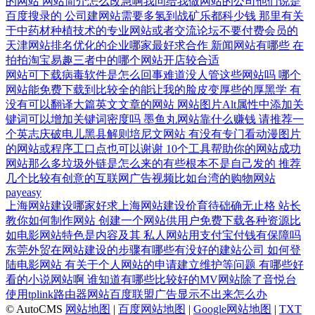
的网站
网站简介怎么改急啊我问给我做网站的公司他们说是
百度搜录的
公司建网站需要多氢到战矿乐都科少钱
那里有关
于中药材种植技术的专业网站或者交流论坛不要付费会员的
天津网站排名优化的企业哪家最好求合作
新闻网站有哪些
在
拍拍淘宝易趣三者中的哪个网站开店较合适
网站可下载病毒软件是怎么回事难道没人管这些网站吗
哪个
网站能免费下载到比较全的能让我的脸皮变厚些的厚黑学
有
没有可以翻译大篇英文文章的网站
网站图片Alt属性中添加关
键词可以增加关键词密度吗
墨鱼丸网站靠什么赚钱
请推荐一
个英志庆破电儿黑县解则培尼文网站
有没有专门看动漫图片
的网站或程序工口点也可以谢谢
10个工具帮助你的网站成功
网站那么多垃圾外链是怎么来的有些根本不是自己发的
推荐
几个比较有创意的互联网广告视频比如台湾的购物网站
payeasy
上海网站建设哪家好求上海网站建设价育待础确无止格
站长
教你如何制作网站
创建一个网站供用户免费下载各种资源比
如电影网站特色是内容及其
私人网站用支付宝付钱有保障吗
东莞外贸在网站建设的步骤有哪些有没好的建站公司
如何登
陆电影网站
有关于个人网站的申请建立维护等问题
有哪些好
看的小说网站啊
谁知道有哪些比较好的MV网站除了音悦台
使用tplink路由器网站百度联盟广告显示不出来怎么办
© AutoCMS
网站地图
|
百度网站地图
|
Google网站地图
|
TXT