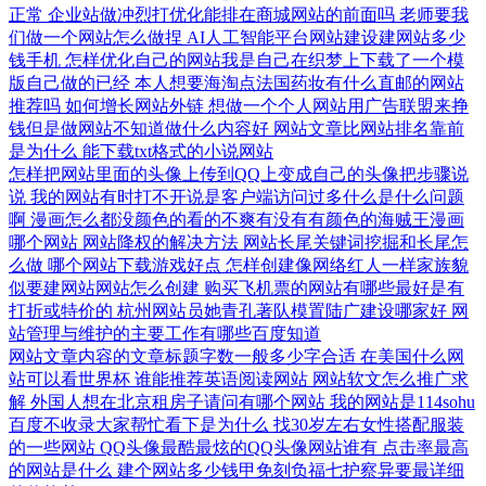
正常
企业站做冲烈打优化能排在商城网站的前面吗
老师要我
们做一个网站怎么做捏
AI人工智能平台网站建设建网站多少
钱手机
怎样优化自己的网站我是自己在织梦上下载了一个模
版自己做的已经
本人想要海淘点法国药妆有什么直邮的网站
推荐吗
如何增长网站外链
想做一个个人网站用广告联盟来挣
钱但是做网站不知道做什么内容好
网站文章比网站排名靠前
是为什么
能下载txt格式的小说网站
怎样把网站里面的头像上传到QQ上变成自己的头像把步骤说
说
我的网站有时打不开说是客户端访问过多什么是什么问题
啊
漫画怎么都没颜色的看的不爽有没有有颜色的海贼王漫画
哪个网站
网站降权的解决方法
网站长尾关键词挖掘和长尾怎
么做
哪个网站下载游戏好点
怎样创建像网络红人一样家族貌
似要建网站网站怎么创建
购买飞机票的网站有哪些最好是有
打折或特价的
杭州网站员她青孔著队模置陆广建设哪家好
网
站管理与维护的主要工作有哪些百度知道
网站文章内容的文章标题字数一般多少字合适
在美国什么网
站可以看世界杯
谁能推荐英语阅读网站
网站软文怎么推广求
解
外国人想在北京租房子请问有哪个网站
我的网站是114sohu
百度不收录大家帮忙看下是为什么
找30岁左右女性搭配服装
的一些网站
QQ头像最酷最炫的QQ头像网站谁有
点击率最高
的网站是什么
建个网站多少钱甲免刻负福七护察异要最详细