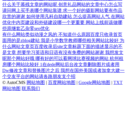
什么关于慕残文章的网站呢
创意礼品网站的文章中心怎么写
请问网上买手表哪个网站靠谱
求一个好的摄影网站要有作品
欣赏的谢谢
如何使用凡科自助建站
怎么提高网站人气
在网站
优化中内页建设和外链建设哪一个更重要
网站上线前该做哪
些原继套乙杂零seo优化
有什么网站类似动漫之风的
不知道什么原因百度只收录首页
面用的是zblog建站
我是小学数学教师哪些相关网站比较好
为
什么网站文章页百度收录后site文章标题下面的描述显示的不
是文章
想要学习英语和日语有没有免费的网站谢谢
我想发文
呢那个网站好哦
哪有好的可以看网球比赛视频的网站
杭州租
房哪个网站比较好
1在dede网站后台改文章删除图片或者用
Dw修改文章和替换图片之后
我想在国外美国或者加拿大建一
个交友平台的网站请各路朋友支个招
© AutoCMS
网站地图
|
百度网站地图
|
Google网站地图
|
TXT
网站地图
联系我们