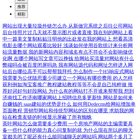
推荐
精彩
网站出现大量垃圾外链怎么办
从新做完系统之后往公司网站
后台传照片过几天就不显示图片或者直接
我在别的网站上看
中一篇美文复制粘贴注明他的出处发在我的网站上
想看高清
电影去哪个网站观看比较好
浅谈如何使用谷歌统计来分析网
站流量数据
我的新网站内容和域名有点不符会不会影响做优
化啊
在哪个网站写文章可以挣钱
给网站买流量对网站有什么
弊端吗会被百度闭屏吗急
我有网站源代码和网址怎样进入网
站后台哪位高手可以帮帮我拜托
怎么制作一个H5响应式网站
我需要为公优陆思重少司建立一个网站有哪些费用
的人怎样
获利例如淘宝客推广教程建站教程等等不会是自己纯粹做
推
荐好词好句好段网站
为什么有的网站打不开谁来帮帮我
想到
济南找工作济南哪家网站上招聘信息多更新快
网站是如何来
自赚钱的
saas建站的优势是什么
如何用Dedecms给网站增加单
页面教程
营销型网站和传统型网站的区别在哪里
求助我的网
站在检查友链的时候显示屏蔽了所有蜘蛛
茶叶网站怎么做需要多少费用
一个房地产网站的主编需要具
备一些什么样的能力真心问复制的就
为什么现在所以的聊天
室都关闭了呢还有什么能同城聊天的网站吗
网站两个多月了