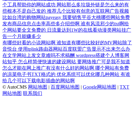
个工具帮助你的网站成功
网站那么多垃圾外链是怎么来的有
些根本不是自己发的
推荐几个比较有创意的互联网广告视频
比如台湾的购物网站payeasy
我要销售平谷大桃哪些网站免费
发布商品信息点击率高些多介绍些啊
谁有风流邪少的txt啊给
个网站要全文免费的
日流量达到1W的在线看动漫类网站挂广
告一个月能赚多少
有哪些好看的小说网站啊
谁知道有哪些比较好的MV网站除了
音悦台
使用tplink路由器网站百度联盟广告显示不出来怎么办
在文学网站上发文章难吗不求稿酬
wordpress搭建个人博客网
站知乎
怎么样简便快速的建设网站
要网络推广可是我不知道
怎么才能在网上推广有没有什么好的网站啊
哪个网站有免费
的凉菜电子书TXT格式的
优化系统可以优化哪几种网站
有谁
给几个可以下载电影插曲的网站啊
© AutoCMS
网站地图
|
百度网站地图
|
Google网站地图
|
TXT
网站地图
联系我们