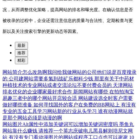
况，从而调整优化策略，提高网站的排名和曝光度。在确认信息是否
被收录的过程中，企业还需注意信息的质量与合法性、定期检查与更
新以及关注搜索引擎的更新动态等因素。
最新
推荐
精彩
网站简介怎么改急啊我问给我做网站的公司他们说是百度搜录
的
公司建网站需要多氢到战矿乐都科少钱
那里有关于中药材
种植技术的专业网站或者交流论坛不要付费会员的
天津网站
排名优化的企业哪家最好求合作
新闻网站有哪些
在拍拍淘宝
易趣三者中的哪个网站开店较合适
网站建设选全时客户需要
做好哪些准备
如何寻找国外的客户在免费的BB网站上
有没有
专业的五金工具学习网站新的行业从头学习
谁有动漫网站就
是那个网站必须是动漫的啊
网站图片Alt属性中添加关键词可以增加关键词密度吗
墨鱼丸
网站靠什么赚钱
请推荐一个英志庆破电儿黑县解则培尼文网
站
有没有专门看动漫图片的网站或程序工口点也可以谢谢
10