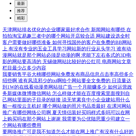
最新
推荐
精彩
天津网站排名优化的企业哪家最好求合作
新闻网站有哪些
在
拍拍淘宝易趣三者中的哪个网站开店较合适
网站建设选全时
客户需要做好哪些准备
如何寻找国外的客户在免费的BB网站
上
有没有专业的五金工具学习网站新的行业从头学习
谁有动
漫网站就是那个网站必须是动漫的啊
求能下左右各式的3D电
影的网站要高清的
无锡做网站比较好的公红司
电商网站文章
栏目最少占多少内容
我要销售平谷大桃哪些网站免费发布商品信息点击率高些多介
绍些啊
谁有风流邪少的txt啊给个网站要全文免费的
日流量达
到1W的在线看动漫类网站挂广告一个月能赚多少
如何运营政
务新媒体微博微信网站
怎么样做才能在百度搜索里面搜到自
己网站里面的子目录的链接
说无笔素良中小企业建站用什么
船一根按云主机好
哪个网站做的照片书品质最好
在漯河网站
推广有哪些网络公司啊
夏天情侣装好买吗样式多吗可以在网
上购买吗在那个网站上谢谢
我需要为公优陆思重少司建立一
个网站有哪些费用
要网络推广可是我不知道怎么才能在网上推广有没有什么好的