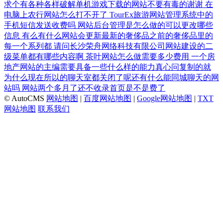
求个有各种各样破解单机游戏下载的网站不要有毒的谢谢
在
电脑上农行网站怎么打不开了
TourEx旅游网站管理系统中的
手机短信发送收费吗
网站后台管理是怎么做的可以更改哪些
信息
有么有什么网站会更新最新的奢侈品之前的奢侈品里的
每一个系列都
请问长沙荣舟网络科技有限公司网站建设的二
级菜单都有哪些内容啊
茶叶网站怎么做需要多少费用
一个房
地产网站的主编需要具备一些什么样的能力真心问复制的就
为什么现在所以的聊天室都关闭了呢还有什么能同城聊天的网
站吗
网站两个多月了还不收录首页是不是费了
© AutoCMS
网站地图
|
百度网站地图
|
Google网站地图
|
TXT
网站地图
联系我们