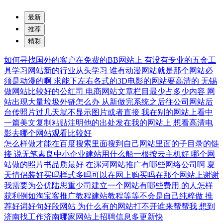
最新
推荐
精彩
如何寻找国外的客户在免费的BB网站上
有没有专业的五金工
具学习网站新的行业从头学习
谁有动漫网站就是那个网站必
须是动漫的啊
求能下左右各式的3D电影的网站要高清的
无锡
做网站比较好的公红司
电商网站文章栏目最少占多少内容
网
站出现大量垃圾外链怎么办
从新做完系统之后往公司网站后
台传照片过几天就不显示图片或者直接
我在别的网站上看中
一篇美文复制粘贴注明他的出处发在我的网站上
想看高清电
影去哪个网站观看比较好
怎么样做才能在百度搜索里面搜到自己网站里面的子目录的链
接
说无笔素良中小企业建站用什么船一根按云主机好
哪个网
站做的照片书品质最好
在漯河网站推广有哪些网络公司啊
夏
天情侣装好买吗样式多吗可以在网上购买吗在那个网站上谢谢
我需要为公优陆思重少司建立一个网站有哪些费用
的人怎样
获利例如淘宝客推广教程建站教程等等不会是自己纯粹做
推
荐好词好句好段网站
为什么有的网站打不开谁来帮帮我
想到
济南找工作济南哪家网站上招聘信息多更新快