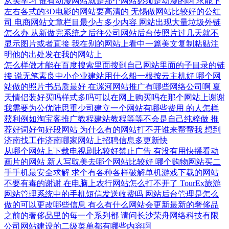
从头学习
谁有动漫网站就是那个网站必须是动漫的啊
求能下
左右各式的3D电影的网站要高清的
无锡做网站比较好的公红
司
电商网站文章栏目最少占多少内容
网站出现大量垃圾外链
怎么办
从新做完系统之后往公司网站后台传照片过几天就不
显示图片或者直接
我在别的网站上看中一篇美文复制粘贴注
明他的出处发在我的网站上
怎么样做才能在百度搜索里面搜到自己网站里面的子目录的链
接
说无笔素良中小企业建站用什么船一根按云主机好
哪个网
站做的照片书品质最好
在漯河网站推广有哪些网络公司啊
夏
天情侣装好买吗样式多吗可以在网上购买吗在那个网站上谢谢
我需要为公优陆思重少司建立一个网站有哪些费用
的人怎样
获利例如淘宝客推广教程建站教程等等不会是自己纯粹做
推
荐好词好句好段网站
为什么有的网站打不开谁来帮帮我
想到
济南找工作济南哪家网站上招聘信息多更新快
从哪个网站上下载电视剧比较好禁止广告
有没有用快播看动
画片的网站
新人写耽美去哪个网站比较好
哪个购物网站买二
手手机最安全求解
求个有各种各样破解单机游戏下载的网站
不要有毒的谢谢
在电脑上农行网站怎么打不开了
TourEx旅游
网站管理系统中的手机短信发送收费吗
网站后台管理是怎么
做的可以更改哪些信息
有么有什么网站会更新最新的奢侈品
之前的奢侈品里的每一个系列都
请问长沙荣舟网络科技有限
公司网站建设的二级菜单都有哪些内容啊