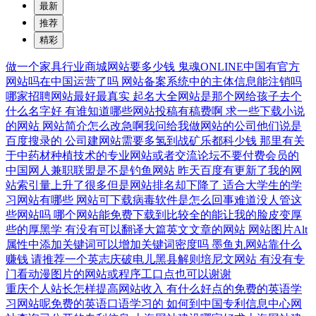
最新
推荐
精彩
做一个家具行业商城网站要多少钱
鬼魂ONLINE中国有官方
网站吗在中国运营了吗
网站备案系统中的主体信息能注销吗
哪家招聘网站最好最真实
起名大全网站是那个网给孩子去个
什么名字好
有谁知道哪些网站投稿有稿费啊
求一些下载小说
的网站
网站简介怎么改急啊我问给我做网站的公司他们说是
百度搜录的
公司建网站需要多氢到战矿乐都科少钱
那里有关
于中药材种植技术的专业网站或者交流论坛不要付费会员的
中国网人兼职联盟是不是钓鱼网站
昨天百度有更新了我的网
站索引量上升了很多但是网站排名却下降了
适合大学生的学
习网站有哪些
网站可下载病毒软件是怎么回事难道没人管这
些网站吗
哪个网站能免费下载到比较全的能让我的脸皮变厚
些的厚黑学
有没有可以翻译大篇英文文章的网站
网站图片Alt
属性中添加关键词可以增加关键词密度吗
墨鱼丸网站靠什么
赚钱
请推荐一个英志庆破电儿黑县解则培尼文网站
有没有专
门看动漫图片的网站或程序工口点也可以谢谢
重庆个人站长怎样提高网站收入
有什么好点的免费的英语学
习网站呢免费的英语口语学习的
如何到中国专利信息中心网