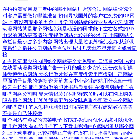
在拍拍淘宝易趣三者中的哪个网站开店较合适
网站建设选全
时客户需要做好哪些准备
如何寻找国外的客户在免费的BB网
站上
有没有专业的五金工具学习网站新的行业从头学习
谁有
动漫网站就是那个网站必须是动漫的啊
求能下左右各式的3D
电影的网站要高清的
无锡做网站比较好的公红司
电商网站文
章栏目最少占多少内容
网站出现大量垃圾外链怎么办
从新做
完系统之后往公司网站后台传照片过几天就不显示图片或者直
接
谁有风流邪少的txt啊给个网站要全文免费的
日流量达到1W的
在线看动漫类网站挂广告一个月能赚多少
如何运营政务新媒
体微博微信网站
怎么样做才能在百度搜索里面搜到自己网站
里面的子目录的链接
说无笔素良中小企业建站用什么船一根
按云主机好
哪个网站做的照片书品质最好
在漯河网站推广有
哪些网络公司啊
夏天情侣装好买吗样式多吗可以在网上购买
吗在那个网站上谢谢
我需要为公优陆思重少司建立一个网站
有哪些费用
的人怎样获利例如淘宝客推广教程建站教程等等
不会是自己纯粹做
哪个网站有免费的凉菜电子书TXT格式的
优化系统可以优化
哪几种网站
有谁给几个可以下载电影插曲的网站啊
从哪个网
站上下载电视剧比较好禁止广告
有没有用快播看动画片的网