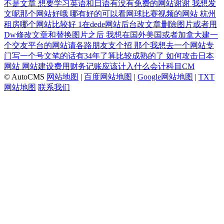
不是文章
想要学习英语和日语有没有免费的网站谢谢
我想发
文呢那个网站好哦
哪有好的可以看网球比赛视频的网站
杭州
租房哪个网站比较好
1在dede网站后台改文章删除图片或者用
Dw修改文章和替换图片之后
我想在国外美国或者加拿大建一
个交友平台的网站请各路朋友支个招
那个我想去一个网站专
门写一个号文笔的话有34年了算比较成熟的了
如何攻击日本
网站
网站建设费用财务记账应该计入什么会计科目CM
© AutoCMS
网站地图
|
百度网站地图
|
Google网站地图
|
TXT
网站地图
联系我们