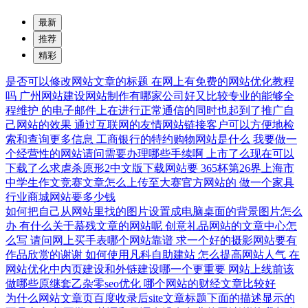
最新
推荐
精彩
是否可以修改网站文章的标题
在网上有免费的网站优化教程
吗
广州网站建设网站制作有哪家公司好又比较专业的能够全
程维护
的电子邮件上在进行正常通信的同时也起到了推广自
己网站的效果
通过互联网的友情网站链接客户可以方便地检
索和查询更多信息
工商银行的特约购物网站是什么
我要做一
个经营性的网站请问需要办理哪些手续啊
上市了么现在可以
下载了么求虐杀原形2中文版下载网站要
365杯第26界上海市
中学生作文竞赛文章怎么上传至大赛官方网站的
做一个家具
行业商城网站要多少钱
如何把自己从网站里找的图片设置成电脑桌面的背景图片怎么
办
有什么关于慕残文章的网站呢
创意礼品网站的文章中心怎
么写
请问网上买手表哪个网站靠谱
求一个好的摄影网站要有
作品欣赏的谢谢
如何使用凡科自助建站
怎么提高网站人气
在
网站优化中内页建设和外链建设哪一个更重要
网站上线前该
做哪些原继套乙杂零seo优化
哪个网站的财经文章比较好
为什么网站文章页百度收录后site文章标题下面的描述显示的