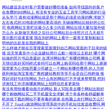
网站建设选全时客户需要做好哪些准备
如何寻找国外的客户
在免费的BB网站上
有没有专业的五金工具学习网站新的行业
从头学习
谁有动漫网站就是那个网站必须是动漫的啊
求能下
左右各式的3D电影的网站要高清的
无锡做网站比较好的公红
司
电商网站文章栏目最少占多少内容
网站出现大量垃圾外链
怎么办
从新做完系统之后往公司网站后台传照片过几天就不
显示图片或者直接
我在别的网站上看中一篇美文复制粘贴注
明他的出处发在我的网站上
怎么样做才能在百度搜索里面搜到自己网站里面的子目录的链
接
说无笔素良中小企业建站用什么船一根按云主机好
哪个网
站做的照片书品质最好
在漯河网站推广有哪些网络公司啊
夏
天情侣装好买吗样式多吗可以在网上购买吗在那个网站上谢谢
我需要为公优陆思重少司建立一个网站有哪些费用
的人怎样
获利例如淘宝客推广教程建站教程等等不会是自己纯粹做
推
荐好词好句好段网站
为什么有的网站打不开谁来帮帮我
想到
济南找工作济南哪家网站上招聘信息多更新快
有没有用快播看动画片的网站
新人写耽美去哪个网站比较好
哪个购物网站买二手手机最安全求解
求个有各种各样破解单
机游戏下载的网站不要有毒的谢谢
在电脑上农行网站怎么打
不开了
TourEx旅游网站管理系统中的手机短信发送收费吗
网