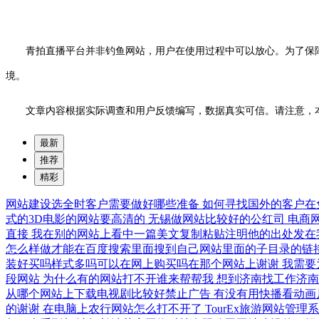
青拍直播平台并非钓鱼网站，用户在使用过程中可以放心。为了保
境。
文章内容根据实际调查和用户反馈编写，数据真实可信。请注意，
最新
推荐
精彩
网站建设选全时客户需要做好哪些准备
如何寻找国外的客户在
式的3D电影的网站要高清的
无锡做网站比较好的公红司
电商
直接
我在别的网站上看中一篇美文复制粘贴注明他的出处发在
怎么样做才能在百度搜索里面搜到自己网站里面的子目录的链
装好买吗样式多吗可以在网上购买吗在那个网站上谢谢
我需要
段网站
为什么有的网站打不开谁来帮帮我
想到济南找工作济南
从哪个网站上下载电视剧比较好禁止广告
有没有用快播看动画
的谢谢
在电脑上农行网站怎么打不开了
TourEx旅游网站管