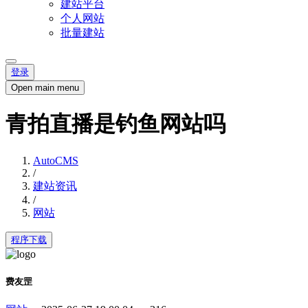
建站平台
个人网站
批量建站
登录
Open main menu
青拍直播是钓鱼网站吗
AutoCMS
/
建站资讯
/
网站
程序下载
费友罡