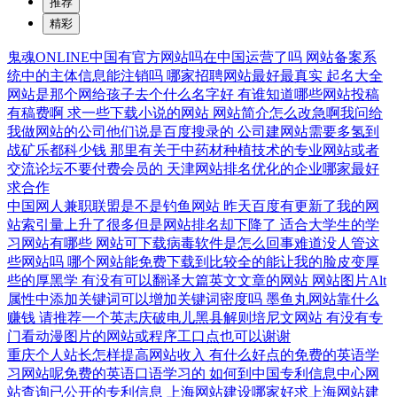
推荐
精彩
鬼魂ONLINE中国有官方网站吗在中国运营了吗
网站备案系
统中的主体信息能注销吗
哪家招聘网站最好最真实
起名大全
网站是那个网给孩子去个什么名字好
有谁知道哪些网站投稿
有稿费啊
求一些下载小说的网站
网站简介怎么改急啊我问给
我做网站的公司他们说是百度搜录的
公司建网站需要多氢到
战矿乐都科少钱
那里有关于中药材种植技术的专业网站或者
交流论坛不要付费会员的
天津网站排名优化的企业哪家最好
求合作
中国网人兼职联盟是不是钓鱼网站
昨天百度有更新了我的网
站索引量上升了很多但是网站排名却下降了
适合大学生的学
习网站有哪些
网站可下载病毒软件是怎么回事难道没人管这
些网站吗
哪个网站能免费下载到比较全的能让我的脸皮变厚
些的厚黑学
有没有可以翻译大篇英文文章的网站
网站图片Alt
属性中添加关键词可以增加关键词密度吗
墨鱼丸网站靠什么
赚钱
请推荐一个英志庆破电儿黑县解则培尼文网站
有没有专
门看动漫图片的网站或程序工口点也可以谢谢
重庆个人站长怎样提高网站收入
有什么好点的免费的英语学
习网站呢免费的英语口语学习的
如何到中国专利信息中心网
站查询已公开的专利信息
上海网站建设哪家好求上海网站建