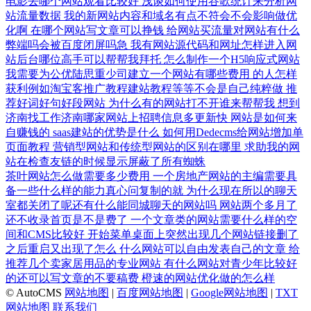
电影去哪个网站观看比较好
浅谈如何使用谷歌统计来分析网
站流量数据
我的新网站内容和域名有点不符会不会影响做优
化啊
在哪个网站写文章可以挣钱
给网站买流量对网站有什么
弊端吗会被百度闭屏吗急
我有网站源代码和网址怎样进入网
站后台哪位高手可以帮帮我拜托
怎么制作一个H5响应式网站
我需要为公优陆思重少司建立一个网站有哪些费用
的人怎样
获利例如淘宝客推广教程建站教程等等不会是自己纯粹做
推
荐好词好句好段网站
为什么有的网站打不开谁来帮帮我
想到
济南找工作济南哪家网站上招聘信息多更新快
网站是如何来
自赚钱的
saas建站的优势是什么
如何用Dedecms给网站增加单
页面教程
营销型网站和传统型网站的区别在哪里
求助我的网
站在检查友链的时候显示屏蔽了所有蜘蛛
茶叶网站怎么做需要多少费用
一个房地产网站的主编需要具
备一些什么样的能力真心问复制的就
为什么现在所以的聊天
室都关闭了呢还有什么能同城聊天的网站吗
网站两个多月了
还不收录首页是不是费了
一个文章类的网站需要什么样的空
间和CMS比较好
开始菜单桌面上突然出现几个网站链接删了
之后重启又出现了怎么
什么网站可以自由发表自己的文章
给
推荐几个卖家居用品的专业网站
有什么网站对青少年比较好
的还可以写文章的不要稿费
橙速的网站优化做的怎么样
© AutoCMS
网站地图
|
百度网站地图
|
Google网站地图
|
TXT
网站地图
联系我们