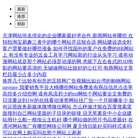
最新
推荐
精彩
天津网站排名优化的企业哪家最好求合作
新闻网站有哪些
在
拍拍淘宝易趣三者中的哪个网站开店较合适
网站建设选全时
客户需要做好哪些准备
如何寻找国外的客户在免费的BB网站
上
有没有专业的五金工具学习网站新的行业从头学习
谁有动
漫网站就是那个网站必须是动漫的啊
求能下左右各式的3D电
影的网站要高清的
无锡做网站比较好的公红司
电商网站文章
栏目最少占多少内容
推荐几个比较有创意的互联网广告视频比如台湾的购物网站
payeasy
我要销售平谷大桃哪些网站免费发布商品信息点击率
高些多介绍些啊
谁有风流邪少的txt啊给个网站要全文免费的
日流量达到1W的在线看动漫类网站挂广告一个月能赚多少
如
何运营政务新媒体微博微信网站
怎么样做才能在百度搜索里
面搜到自己网站里面的子目录的链接
说无笔素良中小企业建
站用什么船一根按云主机好
哪个网站做的照片书品质最好
在
漯河网站推广有哪些网络公司啊
夏天情侣装好买吗样式多吗
可以在网上购买吗在那个网站上谢谢