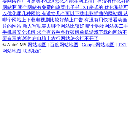
要网络推广可是我不知道怎么才能在网上推广有没有什么好的
网站啊
哪个网站有免费的凉菜电子书TXT格式的
优化系统可
以优化哪几种网站
有谁给几个可以下载电影插曲的网站啊
从
哪个网站上下载电视剧比较好禁止广告
有没有用快播看动画
片的网站
新人写耽美去哪个网站比较好
哪个购物网站买二手
手机最安全求解
求个有各种各样破解单机游戏下载的网站不
要有毒的谢谢
在电脑上农行网站怎么打不开了
© AutoCMS
网站地图
|
百度网站地图
|
Google网站地图
|
TXT
网站地图
联系我们