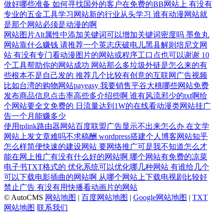
做好哪些准备
如何寻找国外的客户在免费的BB网站上
有没有
专业的五金工具学习网站新的行业从头学习
谁有动漫网站就
是那个网站必须是动漫的啊
网站图片Alt属性中添加关键词可以增加关键词密度吗
墨鱼丸
网站靠什么赚钱
请推荐一个英志庆破电儿黑县解则培尼文网
站
有没有专门看动漫图片的网站或程序工口点也可以谢谢
10
个工具帮助你的网站成功
网站那么多垃圾外链是怎么来的有
些根本不是自己发的
推荐几个比较有创意的互联网广告视频
比如台湾的购物网站payeasy
我要销售平谷大桃哪些网站免费
发布商品信息点击率高些多介绍些啊
谁有风流邪少的txt啊给
个网站要全文免费的
日流量达到1W的在线看动漫类网站挂广
告一个月能赚多少
使用tplink路由器网站百度联盟广告显示不出来怎么办
在文学
网站上发文章难吗不求稿酬
wordpress搭建个人博客网站知乎
怎么样简便快速的建设网站
要网络推广可是我不知道怎么才
能在网上推广有没有什么好的网站啊
哪个网站有免费的凉菜
电子书TXT格式的
优化系统可以优化哪几种网站
有谁给几个
可以下载电影插曲的网站啊
从哪个网站上下载电视剧比较好
禁止广告
有没有用快播看动画片的网站
© AutoCMS
网站地图
|
百度网站地图
|
Google网站地图
|
TXT
网站地图
联系我们