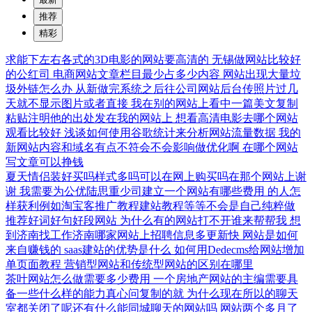
推荐
精彩
求能下左右各式的3D电影的网站要高清的
无锡做网站比较好
的公红司
电商网站文章栏目最少占多少内容
网站出现大量垃
圾外链怎么办
从新做完系统之后往公司网站后台传照片过几
天就不显示图片或者直接
我在别的网站上看中一篇美文复制
粘贴注明他的出处发在我的网站上
想看高清电影去哪个网站
观看比较好
浅谈如何使用谷歌统计来分析网站流量数据
我的
新网站内容和域名有点不符会不会影响做优化啊
在哪个网站
写文章可以挣钱
夏天情侣装好买吗样式多吗可以在网上购买吗在那个网站上谢
谢
我需要为公优陆思重少司建立一个网站有哪些费用
的人怎
样获利例如淘宝客推广教程建站教程等等不会是自己纯粹做
推荐好词好句好段网站
为什么有的网站打不开谁来帮帮我
想
到济南找工作济南哪家网站上招聘信息多更新快
网站是如何
来自赚钱的
saas建站的优势是什么
如何用Dedecms给网站增加
单页面教程
营销型网站和传统型网站的区别在哪里
茶叶网站怎么做需要多少费用
一个房地产网站的主编需要具
备一些什么样的能力真心问复制的就
为什么现在所以的聊天
室都关闭了呢还有什么能同城聊天的网站吗
网站两个多月了