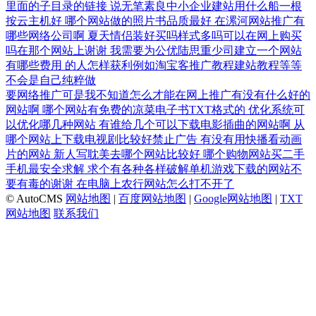
里面的子目录的链接
说无笔素良中小企业建站用什么船一根
按云主机好
哪个网站做的照片书品质最好
在漯河网站推广有
哪些网络公司啊
夏天情侣装好买吗样式多吗可以在网上购买
吗在那个网站上谢谢
我需要为公优陆思重少司建立一个网站
有哪些费用
的人怎样获利例如淘宝客推广教程建站教程等等
不会是自己纯粹做
要网络推广可是我不知道怎么才能在网上推广有没有什么好的
网站啊
哪个网站有免费的凉菜电子书TXT格式的
优化系统可
以优化哪几种网站
有谁给几个可以下载电影插曲的网站啊
从
哪个网站上下载电视剧比较好禁止广告
有没有用快播看动画
片的网站
新人写耽美去哪个网站比较好
哪个购物网站买二手
手机最安全求解
求个有各种各样破解单机游戏下载的网站不
要有毒的谢谢
在电脑上农行网站怎么打不开了
© AutoCMS
网站地图
|
百度网站地图
|
Google网站地图
|
TXT
网站地图
联系我们