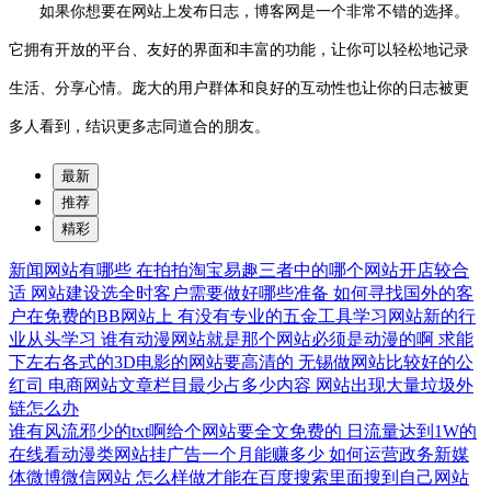
如果你想要在网站上发布日志，博客网是一个非常不错的选择。
它拥有开放的平台、友好的界面和丰富的功能，让你可以轻松地记录
生活、分享心情。庞大的用户群体和良好的互动性也让你的日志被更
多人看到，结识更多志同道合的朋友。
最新
推荐
精彩
新闻网站有哪些
在拍拍淘宝易趣三者中的哪个网站开店较合
适
网站建设选全时客户需要做好哪些准备
如何寻找国外的客
户在免费的BB网站上
有没有专业的五金工具学习网站新的行
业从头学习
谁有动漫网站就是那个网站必须是动漫的啊
求能
下左右各式的3D电影的网站要高清的
无锡做网站比较好的公
红司
电商网站文章栏目最少占多少内容
网站出现大量垃圾外
链怎么办
谁有风流邪少的txt啊给个网站要全文免费的
日流量达到1W的
在线看动漫类网站挂广告一个月能赚多少
如何运营政务新媒
体微博微信网站
怎么样做才能在百度搜索里面搜到自己网站